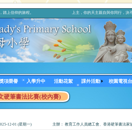
起，踏上信仰的旅程。 上主，你的天主親自與你同行，決不拋棄你
獎項榮譽
入學升中
活動花絮
課外活動
校園電視
硬筆書法比賽(校內賽)
25-12-01 (星期一)
主辦： 教育工作人員總工會、香港硬筆書法家