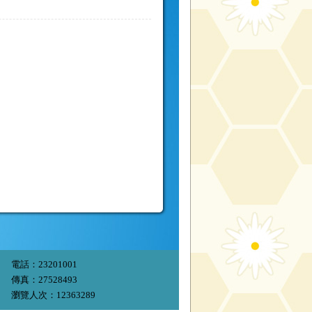
電話：23201001
傳真：27528493
瀏覽人次：12363289