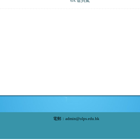
6A 翁貝嵐
電郵：
admin@olps.edu.hk