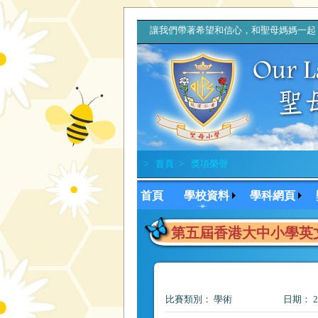
讓我們帶著希望和信心，和聖母媽媽一
>
首頁
>
獎項榮譽
首頁
學校資料
學科網頁
第五屆香港大中小學英文
比賽類別： 學術
日期： 20