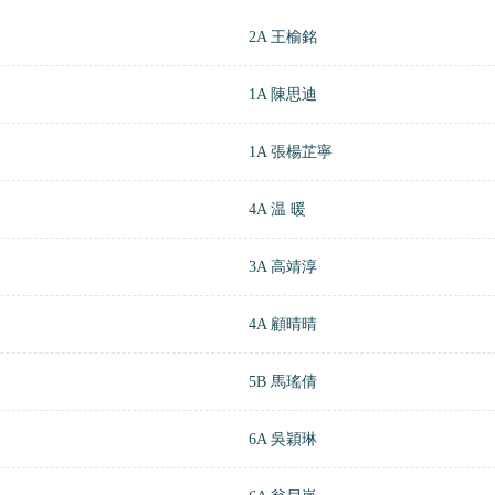
2A 王榆銘
1A 陳思迪
1A 張楊芷寧
4A 温 暖
3A 高靖淳
4A 顧晴晴
5B 馬瑤倩
6A 吳穎琳