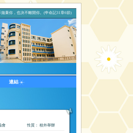
，也決不離開你。(申命記31章6節) 耶穌說：「應孝敬父母，
台
連結
協會
性質： 校外舉辦