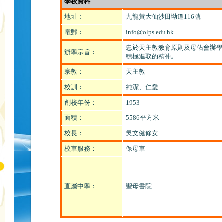
學校資料
地址︰
九龍黃大仙沙田坳道116號
電郵︰
info@olps.edu.hk
忠於天主教教育原則及母佑會辦
辦學宗旨︰
積極進取的精神。
宗教：
天主教
校訓︰
純潔、仁愛
創校年份：
1953
面積：
5586平方米
校長：
吳文健修女
校車服務：
保母車
直屬中學：
聖母書院