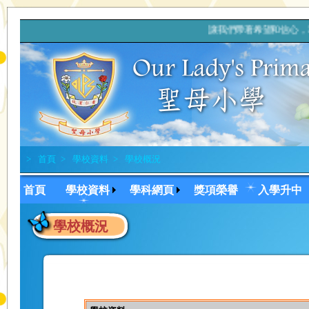
讓我們帶著希望和信心
>
首頁
>
學校資料
>
學校概況
首頁
學校資料
學科網頁
獎項榮譽
入學升中
學校概況