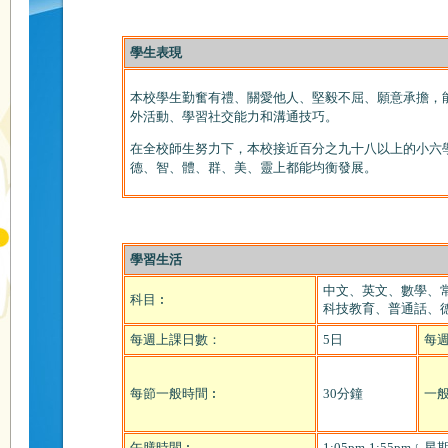
學生表現
本校學生勤奮有禮、關愛他人、堅毅不屈、願意承擔，
外活動、學習社交能力和溝通技巧。
在全校師生努力下，本校接近百分之九十八以上的小六
德、智、體、群、美、靈上都能均衡發展。
學習生活
中文、英文、數學、
科目︰
科技教育、普通話、
每週上課日數：
5日
每
每節一般時間︰
30分鐘
一
午膳時間︰
1:05pm-1:55pm