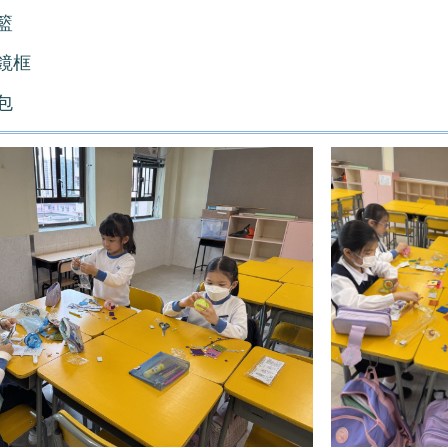
籃
鏡框
包