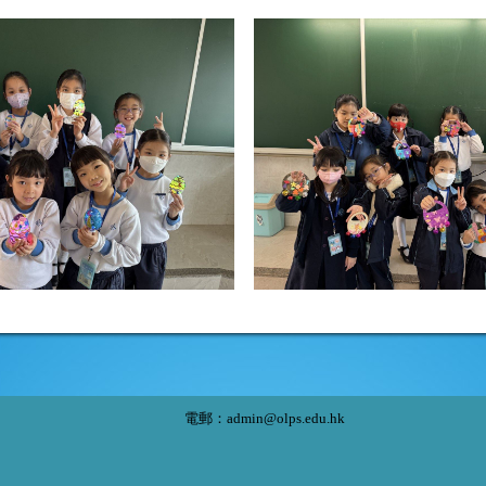
電郵：
admin@olps.edu.hk