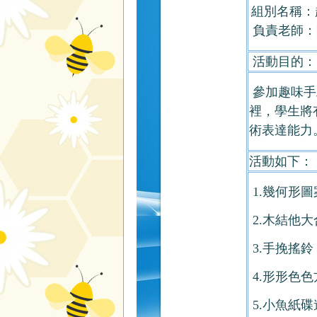
組別名稱：趣
負責老師：
活動目的：
參加趣味手
裡，學生將
術表達能力
活動如下：
1.幾何形
2.木結他大
3.手挽搖鈴
4.形形色
5.小魚紙碟