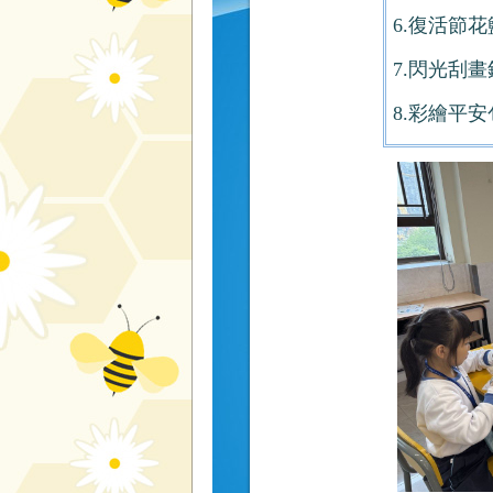
6.復活節花
7.閃光刮畫
8.彩繪平安