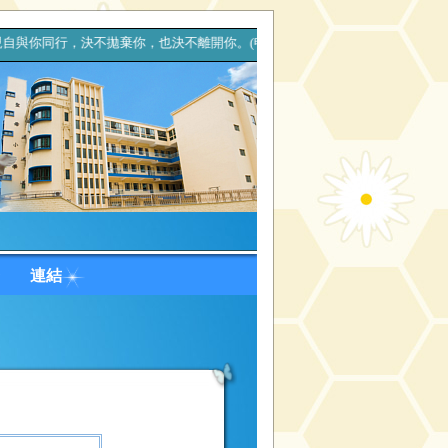
，決不拋棄你，也決不離開你。(申命記31章6節) 耶穌說：「
台
連結