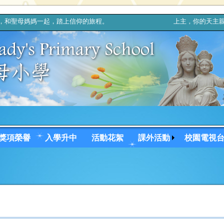
和聖母媽媽一起，踏上信仰的旅程。 上主，你的天主親自與你同行
獎項榮譽
入學升中
活動花絮
課外活動
校園電視