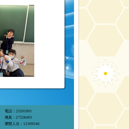
電話：23201001
傳真：27528493
瀏覽人次：12369540