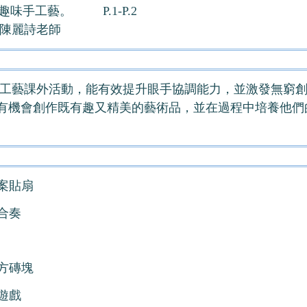
味手工藝。 P.1-P.2
陳麗詩老師
工藝課外活動，能有效提升眼手協調能力，並激發無窮
有機會創作既有趣又精美的藝術品，並在過程中培養他們
。
圖案貼扇
合奏
色方磚塊
遊戲