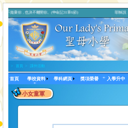
棄你，也決不離開你。(申命記31章6節) 耶穌說：「應孝敬父
>
首頁
>
課外活動
首頁
學校資料
學科網頁
獎項榮譽
入學升中
小女童軍