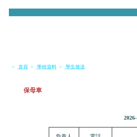
>
首頁
>
學校資料
>
學生接送
首頁
學校資料
學科網頁
獎項榮譽
入學升中
保母車
202
負責人
電話