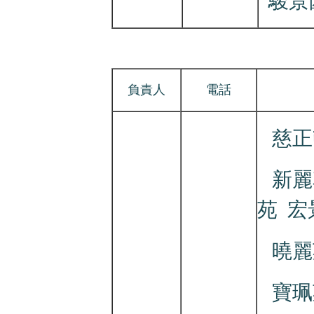
駿景
負責人
電話
慈正
新麗
苑 
曉
寶珮