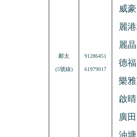
威
麗
麗晶
鄺太
91286451
德
(5號線)
61979017
樂
啟
廣田
油塘各