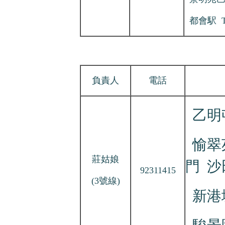
都會駅 TH
負責人
電話
乙明
愉翠苑
莊姑娘
門 
92311415
(3號線)
新港