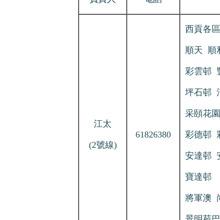
西貢各
順天 順
彩雲邨 
坪石邨 
采頤花園
江太
61826380
彩德邨 
(2號線)
安達邨 
寶達邨
將軍澳 
景明苑巴