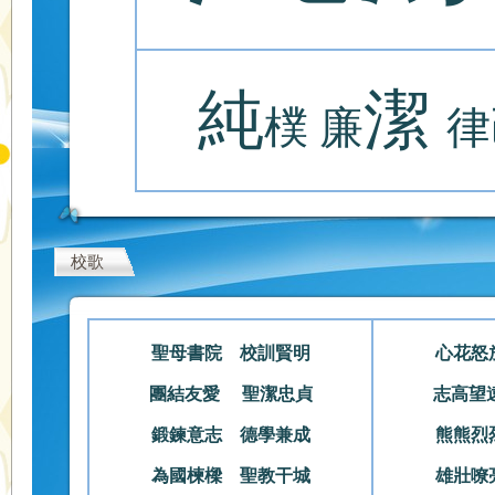
純
潔
樸 廉
校歌
聖母書院 校訓賢明
心花怒
團結友愛 聖潔忠貞
志高望
鍛鍊意志 德學兼成
熊熊烈
為國楝樑 聖教干城
雄壯嘹