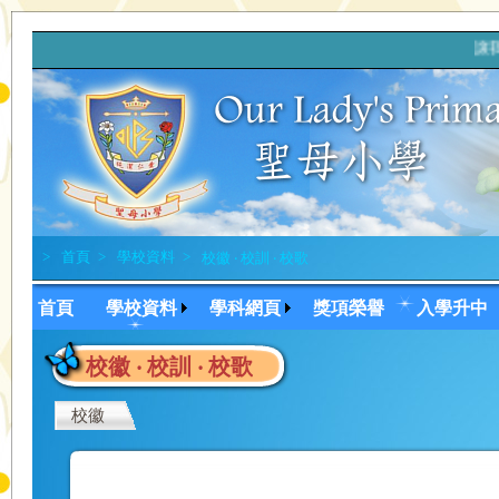
讓我
>
首頁
>
學校資料
>
校徽 ‧ 校訓 ‧ 校歌
首頁
學校資料
學科網頁
獎項榮譽
入學升中
校徽 ‧ 校訓 ‧ 校歌
校徽