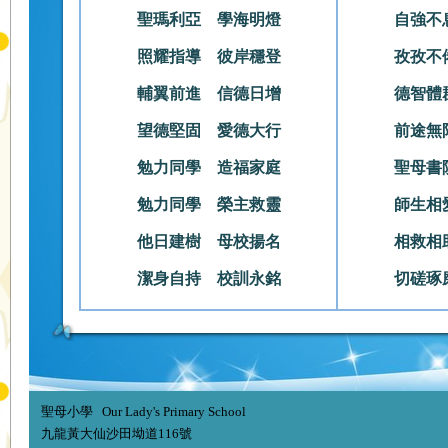
聖瑪利亞 學海明燈
自強不
照耀指導 彼岸穩登
孜孜不
輔翼前進 信德日增
德智體
望德堅固 愛德大行
前途無
勉力同學 造福家庭
聖母書
勉力同學 榮主救靈
師生相
他日建樹 母校揚名
相救相
潔身自持 校訓永銘
切磋琢
聖母小學 Our Lady's Primary School
九龍黃大仙沙田坳道116號