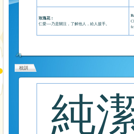
R
玫瑰花︰
Ch
仁愛----乃是關注，了解他人，給人援手。
f
校訓
純潔