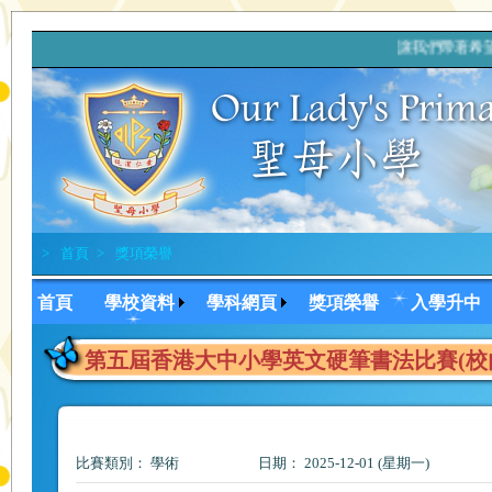
讓我們帶著希望
>
首頁
>
獎項榮譽
首頁
學校資料
學科網頁
獎項榮譽
入學升中
第五屆香港大中小學英文硬筆書法比賽(校
比賽類別： 學術
日期： 2025-12-01 (星期一)