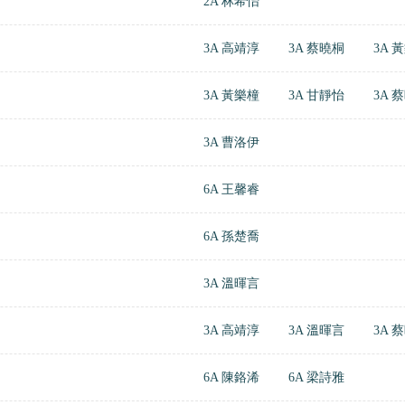
2A 林希怡
3A 高靖淳
3A 蔡曉桐
3A 
3A 黃樂橦
3A 甘靜怡
3A 
3A 曹洛伊
6A 王馨睿
6A 孫楚喬
3A 溫暉言
3A 高靖淳
3A 溫暉言
3A 
6A 陳鉻浠
6A 梁詩雅