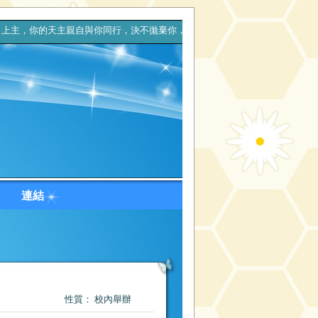
天主親自與你同行，決不拋棄你，也決不離開你。(申命記31章6
台
連結
性質： 校內舉辦