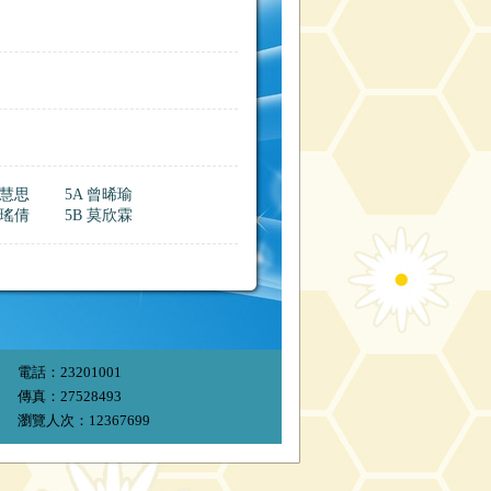
何慧思
5A 曾晞瑜
馬瑤倩
5B 莫欣霖
電話：23201001
傳真：27528493
瀏覽人次：12367699