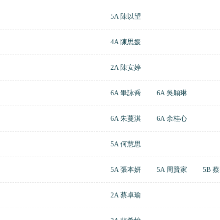
5A 陳以望
4A 陳思媛
2A 陳安婷
6A 畢詠喬
6A 吳穎琳
6A 朱蔓淇
6A 余桂心
5A 何慧思
5A 張本妍
5A 周賢家
5B 
2A 蔡卓瑜