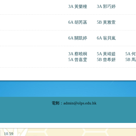
3A 黃樂橦
3A 郭巧婷
6A 胡芮菡
5B 黃雅萱
6A 關凱婷
6A 翁貝嵐
3A 蔡曉桐
5A 黃靖媞
5A 
5A 曾嘉雯
5B 曾希妍
5B 
電郵：
admin@olps.edu.hk
10.59