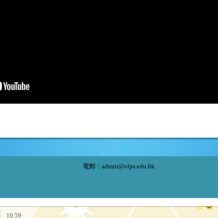
電郵：
admin@olps.edu.hk
10.59