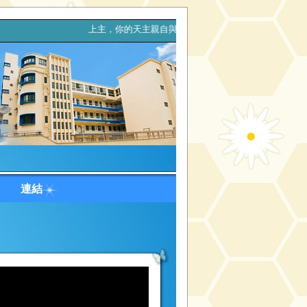
旅程。 上主，你的天主親自與你同行，決不拋棄你，也決不離開你。
台
連結