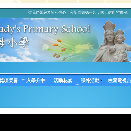
讓我們帶著希望和信心，和聖母媽媽一起，踏上信仰的
獎項榮譽
入學升中
活動花絮
課外活動
校園電視