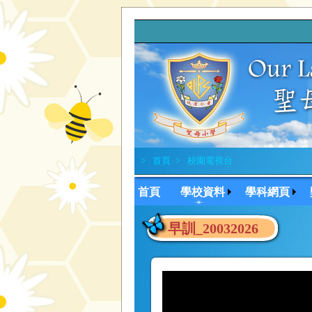
>
首頁
>
校園電視台
首頁
學校資料
學科網頁
早訓_20032026