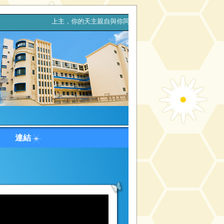
。 上主，你的天主親自與你同行，決不拋棄你，也決不離開你。(
台
連結