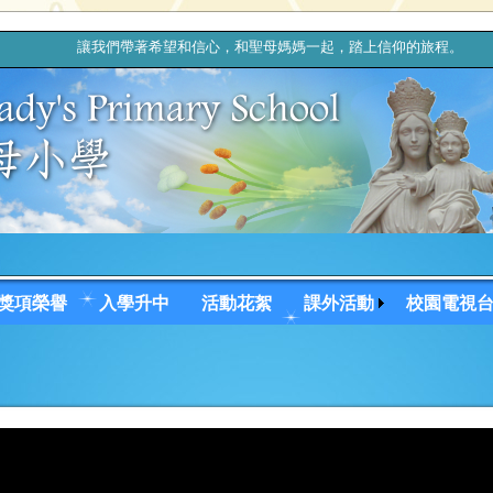
讓我們帶著希望和信心，和聖母媽媽一起，踏上信仰的旅程
獎項榮譽
入學升中
活動花絮
課外活動
校園電視