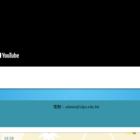
電郵：
admin@olps.edu.hk
10.59