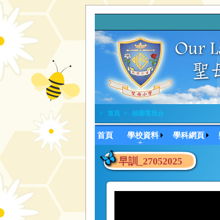
>
首頁
>
校園電視台
首頁
學校資料
學科網頁
早訓_27052025