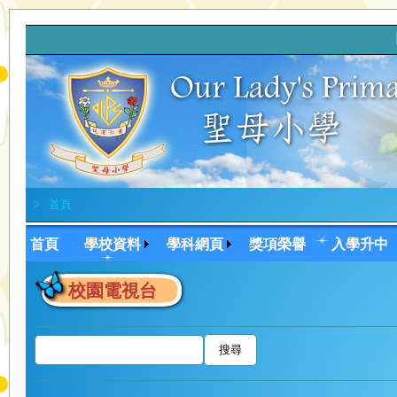
讓我
>
首頁
首頁
學校資料
學科網頁
獎項榮譽
入學升中
校園電視台