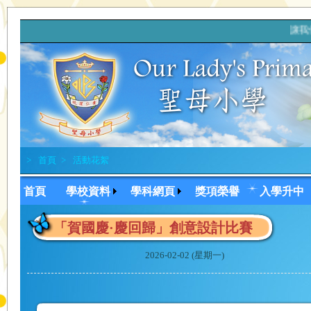
讓我們
>
首頁
>
活動花絮
首頁
學校資料
學科網頁
獎項榮譽
入學升中
「賀國慶·慶回歸」創意設計比賽
2026-02-02 (星期一)