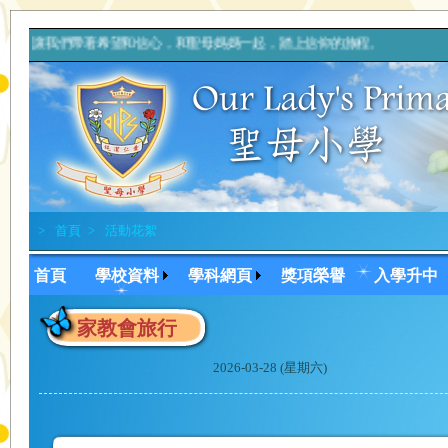
讓我們帶著希望和信心，和聖母媽媽一起，踏上信仰的旅程。 上
>
首頁
>
活動花絮
首頁
學校資料
學科網頁
獎項榮譽
入學升中
家教會旅行
2026-03-28 (星期六)