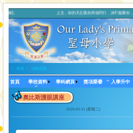
信仰的旅程。 上主，你的天主親自與你同行，決不拋棄你，也決不
>
首頁
>
活動花絮
首頁
學校資料
學科網頁
獎項榮譽
入學升中
奧比斯護眼講座
2026-03-31 (星期二)