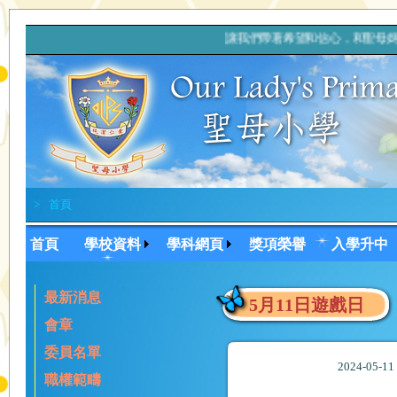
讓我們帶著希望和信心，和聖母
>
首頁
首頁
學校資料
學科網頁
獎項榮譽
入學升中
最新消息
5月11日遊戲日
會章
委員名單
2024-05-1
職權範疇