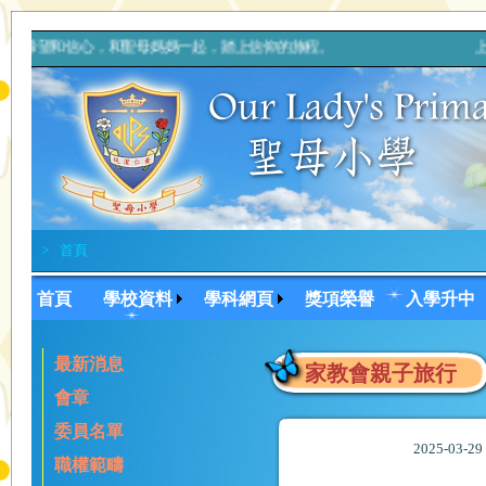
著希望和信心，和聖母媽媽一起，踏上信仰的旅程。 上主，你的天
>
首頁
首頁
學校資料
學科網頁
獎項榮譽
入學升中
最新消息
家教會親子旅行
會章
委員名單
2025-03-2
職權範疇