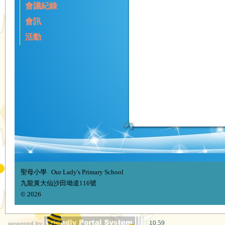
會議紀錄
會訊
活動
聖母小學 Our Lady's Primary School
九龍黃大仙沙田坳道116號
© 2026
10.59