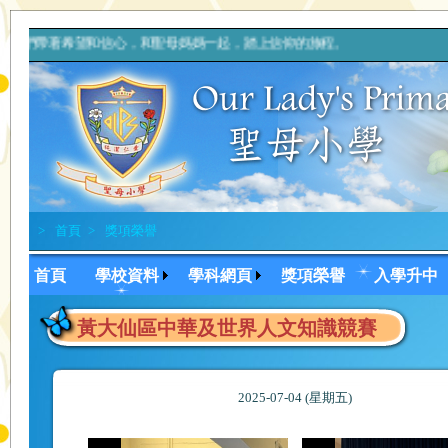
我們帶著希望和信心，和聖母媽媽一起，踏上信仰的旅程。 上主，你
>
首頁
>
獎項榮譽
首頁
學校資料
學科網頁
獎項榮譽
入學升中
黃大仙區中華及世界人文知識競賽
2025-07-04 (星期五)