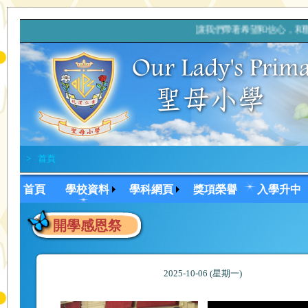
讓我們帶著希望和信心，和
>
首頁
首頁
學校資料
學科網頁
獎項榮譽
入學升中
開學感恩祭
2025-10-06 (星期一)