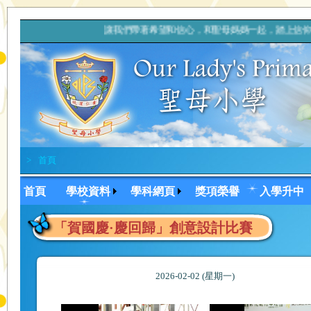
讓我們帶著希望和信心，和聖母媽媽一起，踏上
>
首頁
首頁
學校資料
學科網頁
獎項榮譽
入學升中
「賀國慶·慶回歸」創意設計比賽
2026-02-02 (星期一)