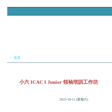
>
首頁
首頁
學校資料
學科網頁
獎項榮譽
入學升中
小六 ICAC I Junior 領袖培訓工作坊
2025-10-11 (星期六)