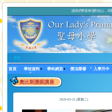
讓我們帶著希望和信心，和
>
首頁
首頁
學校資料
學科網頁
獎項榮譽
入學升中
奧比斯護眼講座
2026-03-31 (星期二)