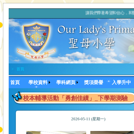
讓我們帶著希望和信心，和
>
首頁
首頁
學校資料
學科網頁
獎項榮譽
入學升中
校本輔導活動「勇創佳績」_下學期測驗
2026-05-11 (星期一)