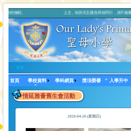
踏上信仰的旅程。 上主，你的天主親自與你同行，決不拋棄你，也
>
首頁
首頁
學校資料
學科網頁
獎項榮譽
入學升中
情延雅薈舊生會活動
2026-04-26 (星期日)