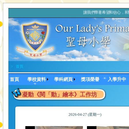
讓我們帶著希望和信心，和
>
首頁
首頁
學校資料
學科網頁
獎項榮譽
入學升中
凝動《閱「動」繪本》工作坊
2026-04-27 (星期一)