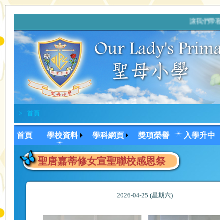
讓我們帶著
>
首頁
首頁
學校資料
學科網頁
獎項榮譽
入學升中
聖唐嘉蒂修女宣聖聯校感恩祭
2026-04-25 (星期六)