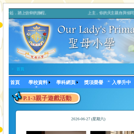
媽媽一起，踏上信仰的旅程。 上主，你的天主親自與你同行，決不
>
首頁
首頁
學校資料
學科網頁
獎項榮譽
入學升中
P.1-3親子遊戲活動
2026-06-27 (星期六)