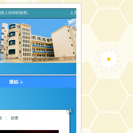
，踏上信仰的旅程。 上主，你的天主親自與你同行，決不拋棄你，
台
連結
術
¦
頒獎