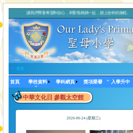
讓我們帶著希望和信心，和聖母媽媽一起，踏上信仰的旅程
>
首頁
首頁
學校資料
學科網頁
獎項榮譽
入學升中
中華文化日 參觀太空館
2026-06-24 (星期三)