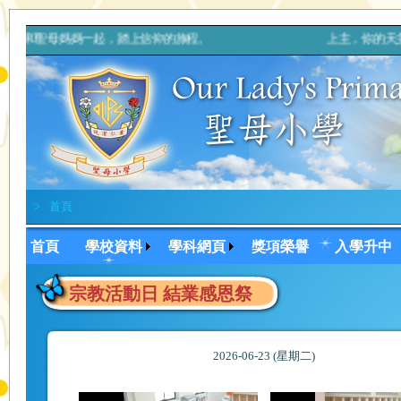
心，和聖母媽媽一起，踏上信仰的旅程。 上主，你的天主親自與你
>
首頁
首頁
學校資料
學科網頁
獎項榮譽
入學升中
宗教活動日 結業感恩祭
2026-06-23 (星期二)