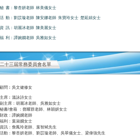
秘 書：黎杏妍老師 林美儀女士
活 動：劉苡璇老師 陳安娜老師 朱寶玲女士 楚延娟女士
資 訊：胡麗冰老師 陳美麗女士
福 利：譚婉嫺老師 吳雅如女士
二十三屆常務委員會名單
顧問︰吳文健修女
主席︰溫詠詩女士
副主席：胡麗冰老師、吳雅如女士
秘書/會藉 ：鄧耀群老師、林穎妍女士
財政：譚婉嫻老師
福利：葉淑嫺女士
資訊：詹鳳玲老師、葉智斌先生
活動：黎杏妍老師、劉苡璇老師、吳翠儀女士、梁偉強先生