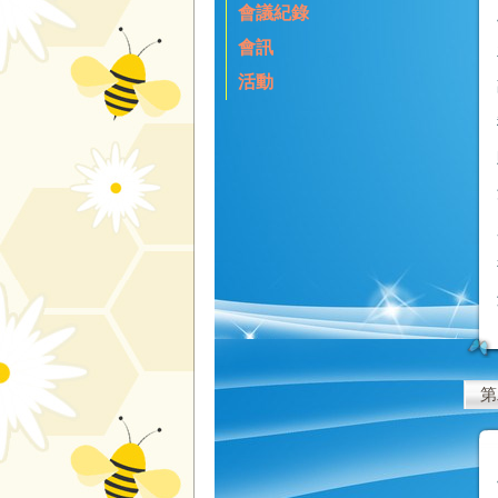
會議紀錄
會訊
活動
第