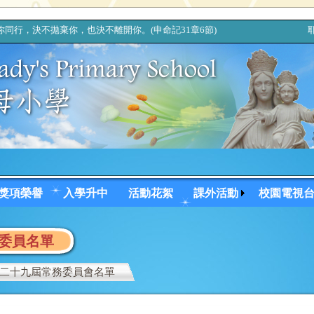
棄你，也決不離開你。(申命記31章6節) 耶穌說：「應孝敬父
獎項榮譽
入學升中
活動花絮
課外活動
校園電視
委員名單
二十九屆常務委員會名單