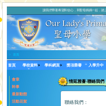
讓我們帶著希望和信心，和聖母媽媽一起，
>
首頁
首頁
學校資料
學科網頁
獎項榮譽
入學升中
會章
情延雅薈-聯絡我們
幹事
最新動態
活動花絮
聯絡我們：