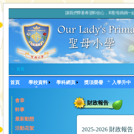
讓我們帶著希望和信心，和聖母媽媽
>
首頁
首頁
學校資料
學科網頁
獎項榮譽
入學升中
會章
財政報告
幹事
最新動態
活動花絮
2025-2026 財政報告