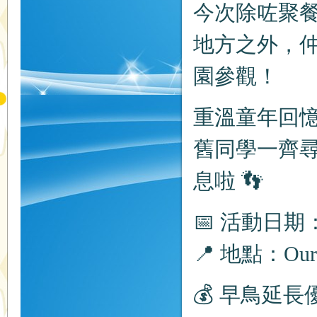
今次除咗聚
地方之外，
園參觀！
重溫童年回
舊同學一齊
息啦 👣
📅 活動日期：
📍 地點：Our L
💰 早鳥延