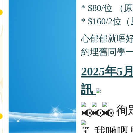
* $80/位 （
* ⁠$160/2
心郁郁就唔
約埋舊同學
2025年
訊
徇
我哋嘅