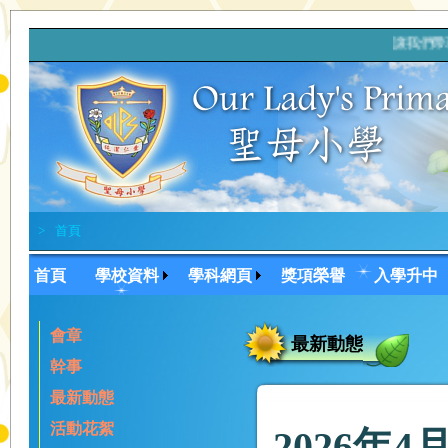
讓我們帶著希
>
首頁
首頁
學校資料
學科網頁
獎項榮譽
入學升中
會章
最新動態
幹事
最新動態
活動花絮
2026年