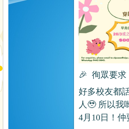
🎉 徇眾要求
好多校友都
人🥹 所以
4月10日！