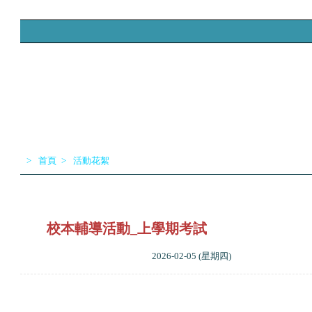
>
首頁
>
活動花絮
首頁
學校資料
學科網頁
獎項榮譽
入學升中
校本輔導活動_上學期考試
2026-02-05 (星期四)