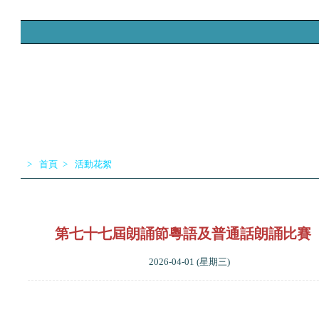
>
首頁
>
活動花絮
首頁
學校資料
學科網頁
獎項榮譽
入學升中
第七十七屆朗誦節粵語及普通話朗誦比賽
2026-04-01 (星期三)