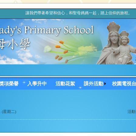
讓我們帶著希望和信心，和聖母媽媽一起，踏上信仰的旅
獎項榮譽
入學升中
活動花絮
課外活動
校園電視
31 (星期二)
活動