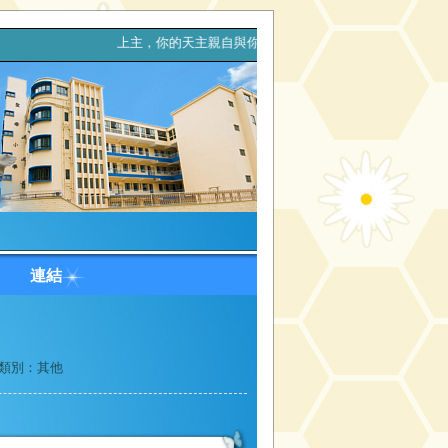
程。 上主，你的天主親自與你同行，決不拋棄你，也決不離開你。(
台
連結
類別：其他