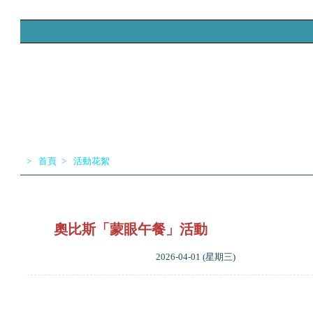
>
首頁
>
活動花絮
首頁
學校資料
學科網頁
獎項榮譽
入學升中
奧比斯「蒙眼午餐」活動
2026-04-01 (星期三)