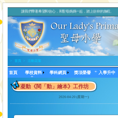
讓我們帶著希望和信心，和聖母媽媽一起，踏上信仰的旅程
>
首頁
>
活動花絮
首頁
學校資料
學科網頁
獎項榮譽
入學升中
凝動《閱「動」繪本》工作坊
2026-04-20 (星期一)