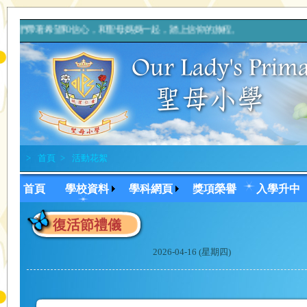
我們帶著希望和信心，和聖母媽媽一起，踏上信仰的旅程。 上主，
>
首頁
>
活動花絮
首頁
學校資料
學科網頁
獎項榮譽
入學升中
復活節禮儀
2026-04-16 (星期四)