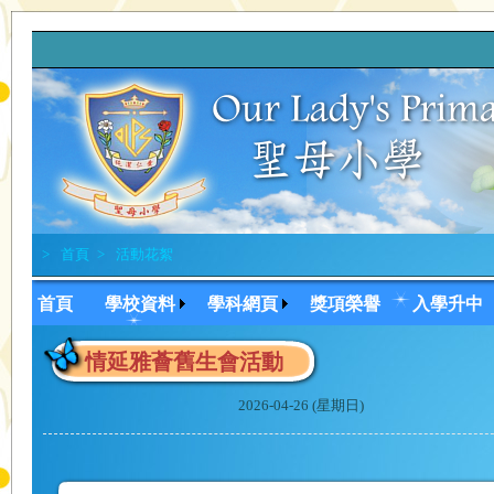
>
首頁
>
活動花絮
首頁
學校資料
學科網頁
獎項榮譽
入學升中
情延雅薈舊生會活動
2026-04-26 (星期日)