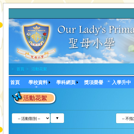
讓我
>
首頁
>
活動花絮
首頁
學校資料
學科網頁
獎項榮譽
入學升中
活動花絮