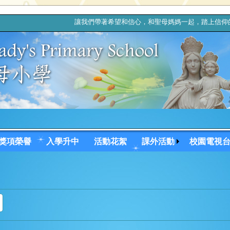
讓我們帶著希望和信心，和聖母媽媽一起，踏上
獎項榮譽
入學升中
活動花絮
課外活動
校園電視