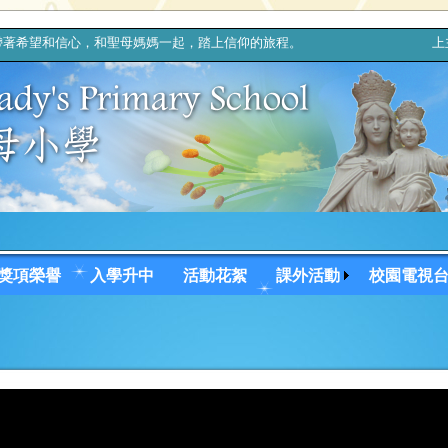
著希望和信心，和聖母媽媽一起，踏上信仰的旅程。 上主，你的天
獎項榮譽
入學升中
活動花絮
課外活動
校園電視