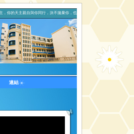
主親自與你同行，決不拋棄你，也決不離開你。(申命記31章6節
台
連結