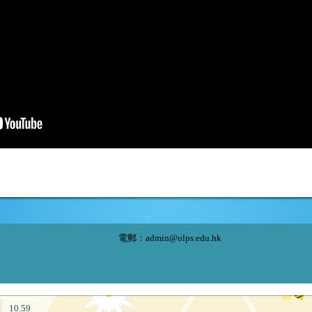
電郵：
admin@olps.edu.hk
10.59