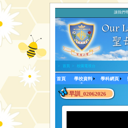
讓我們帶
>
首頁
>
校園電視台
首頁
學校資料
學科網頁
早訓_02062026