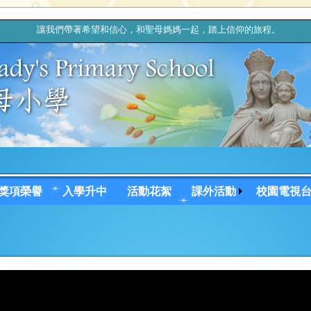
讓我們帶著希望和信心，和聖母媽媽一起，踏上信仰的旅程。
獎項榮譽
入學升中
活動花絮
課外活動
校園電視