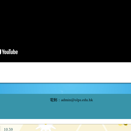
電郵：
admin@olps.edu.hk
10.59