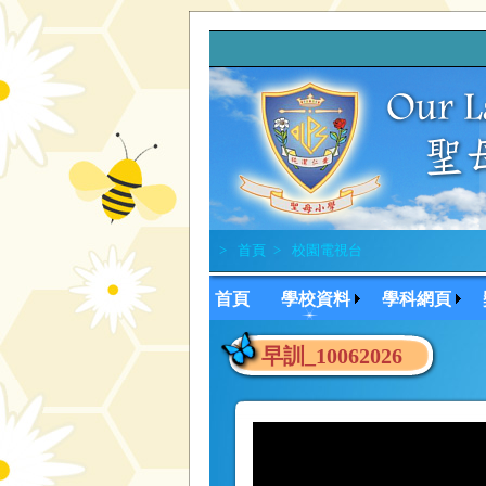
>
首頁
>
校園電視台
首頁
學校資料
學科網頁
早訓_10062026