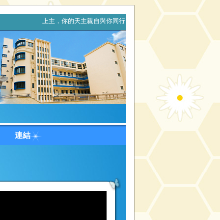
 上主，你的天主親自與你同行，決不拋棄你，也決不離開你。(申
台
連結