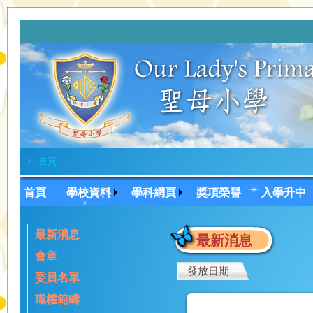
讓我們
>
首頁
首頁
學校資料
學科網頁
獎項榮譽
入學升中
最新消息
最新消息
會章
發放日期
委員名單
職權範疇